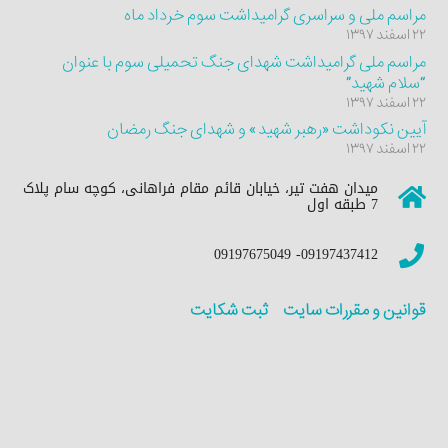
مراسم ملی و سراسری گرامیداشت سوم خرداد ماه
۲۲ اسفند ۱۳۹۷
مراسم ملی گرامیداشت شهدای جنگ تحمیلی سوم با عنوان
“سلام شهید”
۲۲ اسفند ۱۳۹۷
آیین نکوداشت «رهبر شهید» و شهدای جنگ رمضان
۲۲ اسفند ۱۳۹۷
میدان هفت تیر، خیابان قائم مقام فراهانی، کوچه سام پلاک
7 طبقه اول
09197437412- 09197675049
قوانین و مقررات سایت
ثبت شکایت