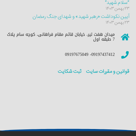
7 طبقه اول
09197437412- 09197675049
قوانین و مقررات سایت
ثبت شکایت
© تمامی حقوق این سایت برای موسسه مطالعات جامع رستا
محفوظ است