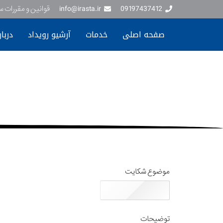
09197437412
info@irasta.ir
قوانین و مقررات 
صفحه اصلی
خدمات
آرشیو رویداد
دربار
موضوع شکایت
توضیحات