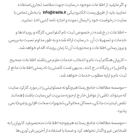
و اگر مایلید از اطلاعات موجود در سایت جهت مقاصد تجاری استفاده
نمایید باید از طریق پست الکترونیکی
info@irasta.ir
یا بخش تماس با
سایت درخواست خود را ارسال نموده و اجازه نامه کتبی اخذ نمایید.
– اطلاعات درج شده در خصوص ثبت نام کنفرانس، کارگاه و رویدادها و
خدمات و تسهیلات آن ، در سایت ارائه شده و به طور مداوم نسبت به بررسی
و بروز رسانی اطلاعات و محتویات آن تا زمان رویداد اقدام خواهد شد.
– کاربران هنگام ثبت نام و انتخاب خدمات ملزم می باشند اطلاعات صحیح
وکامل را در پایگاه درج کنند. بدیهی است کاستی یا نادرستی اطلاعات مانع از
ثبت نام و ارایه مطلوب خدمات خواهد شد.
– موسسه مطالعات جامع رستا هیچگونه مسئولیتی را در مورد کارکرد سایت
که میتواند ناشى از عوامل خارج ازحوزه مدیریت این سایت باشند (همانند
نقص اینترنت،بانکی، مسائل مخابراتى،تجهیزات سخت افزاری وغیره) نمی
پذیرد.
– موسسه مطالعات جامع رستا به هیچوجه اطلاعات منحصربفرد کاربران را به
اشخاص غیر واگذار نخواهد کرد و ضمنا با استفاده از آخرین فن آوری ها