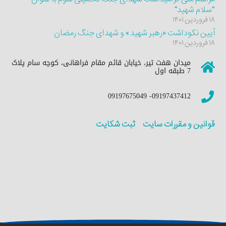
“سلام شهید”
۱۸ فروردین ۱۴۰۱
آیین نکوداشت «رهبر شهید» و شهدای جنگ رمضان
۱۸ فروردین ۱۴۰۱
میدان هفت تیر، خیابان قائم مقام فراهانی، کوچه سام پلاک
7 طبقه اول
09197437412- 09197675049
قوانین و مقررات سایت
ثبت شکایت