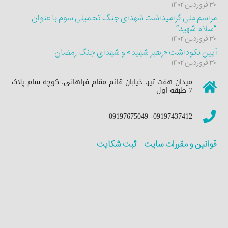
۳۰ فروردین ۱۴۰۲
مراسم ملی گرامیداشت شهدای جنگ تحمیلی سوم با عنوان
“سلام شهید”
۳۰ فروردین ۱۴۰۲
آیین نکوداشت «رهبر شهید» و شهدای جنگ رمضان
۳۰ فروردین ۱۴۰۲
میدان هفت تیر، خیابان قائم مقام فراهانی، کوچه سام پلاک
7 طبقه اول
09197437412- 09197675049
قوانین و مقررات سایت
ثبت شکایت