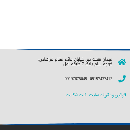
میدان هفت تیر، خیابان قائم مقام فراهانی،
کوچه سام پلاک 7 طبقه اول
09197437412- 09197675049
قوانین و مقررات سایت
ثبت شکایت