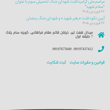
مراسم ملی گرامیداشت شهدای جنگ تحمیلی سوم با عنوان
“سلام شهید”
۲۷ فروردین ۱۴۰۵
آیین نکوداشت «رهبر شهید» و شهدای جنگ رمضان
۲۷ فروردین ۱۴۰۵
میدان هفت تیر، خیابان قائم مقام فراهانی، کوچه سام پلاک
7 طبقه اول
09197437412- 09197675049
قوانین و مقررات سایت
ثبت شکایت