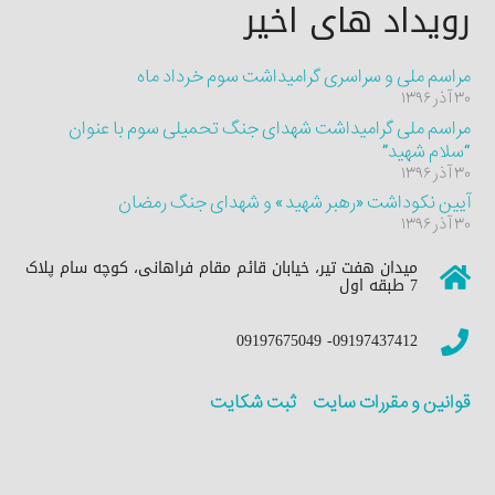
رویداد های اخیر
مراسم ملی و سراسری گرامیداشت سوم خرداد ماه
۳۰ آذر ۱۳۹۶
مراسم ملی گرامیداشت شهدای جنگ تحمیلی سوم با عنوان
“سلام شهید”
۳۰ آذر ۱۳۹۶
آیین نکوداشت «رهبر شهید» و شهدای جنگ رمضان
۳۰ آذر ۱۳۹۶
میدان هفت تیر، خیابان قائم مقام فراهانی، کوچه سام پلاک
7 طبقه اول
09197437412- 09197675049
قوانین و مقررات سایت
ثبت شکایت