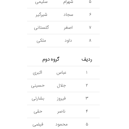
۵
شهرام
سلیمی
۶
سجاد
شیرگیر
۷
اصغر
گلستانی
۸
داود
ملکی
ردیف
گروه دوم
۱
عباس
اکبری
۲
جلال
حسینی
۳
فیروز
بشارتی
۴
ناصر
حقی
۵
محمود
فیضی