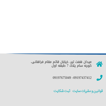
میدان هفت تیر، خیابان قائم مقام فراهانی،
کوچه سام پلاک 7 طبقه اول
09197437412- 09197675049
قوانین و مقررات سایت
ثبت شکایت