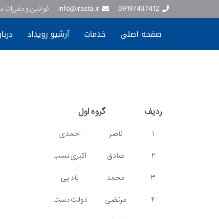
09197437412
info@irasta.ir
قوانین و مقررات 
صفحه اصلی
خدمات
آرشیو رویداد
دربار
ردیف
گروه اول
۱
ناصر
احمدی
۲
صادق
اکبری نسب
۳
محمد
باد پی
۴
مرتضی
دولت د‌ست